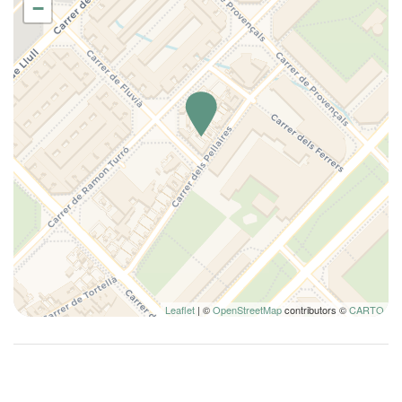
Copas
−
específicas, contáctenos antes de realizar la reserva.
Cubiertos
Cuna
Cuna
Cunas
Detector de humo
Detector de monóxido de carbono
Ducha
Edredón
Equipo de planchado
Esenciales
Fogones
Horno
Leaflet
| ©
OpenStreetMap
contributors ©
CARTO
Inodoro
Inodoro
Lámpara