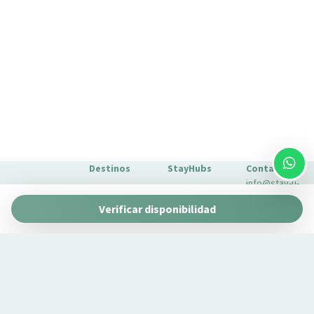
Lavadora
Lavadora/Secadora
Lavavajillas
Limpieza de la casa incluida
Mesa y sillas
Microondas
Nevera
Nociones básicas de cocina
No fumadores
Destinos
StayHubs
Contacto
Ollas y sartenes
info@stay-u-
Barcelona
Gaudí 27 by
Perchas
nique.com
Verificar disponibilidad
Stay Unique
+34 932 750
Plancha para ropa
Málaga
Pau Claris by
Gestionamos
423
Platos
Stay Unique
propiedades
Sevilla
Casa 1862 –
Platos
como la tuya
Sobre
Heritage
Conoce
Nosotros
Platos y cubiertos
Suites
nuestro
Extras para
Ropa de cama
Casa Museo
servicio de
tu estancia
La Merced