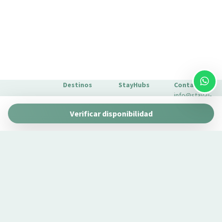
Solo ducha
Toallas
Tostadora
Tostadora
Trona
Wifi
Destinos
StayHubs
Contacto
WiFi de alta velocidad
info@stay-u-
Wifi wireless
Barcelona
Gaudí 27 by
nique.com
Verificar disponibilidad
Stay Unique
+34 932 750
Málaga
Pau Claris by
Gestionamos
423
Stay Unique
propiedades
Sevilla
Casa 1862 –
como la tuya
Sobre
Heritage
Conoce
Nosotros
Suites
nuestro
Extras para
Casa Museo
servicio de
tu estancia
La Merced
gestión →
FAQs