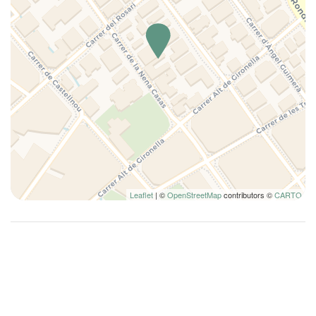
Lavavajillas
Limpieza de la casa incluida
Mesa y sillas
Microondas
Nevera
Nociones básicas de cocina
No fumadores
Ollas y sartenes
Perchas
Plancha para ropa
Leaflet
| ©
OpenStreetMap
contributors ©
CARTO
Platos
Platos y cubiertos
Ropa de cama
Sala de estar
Se permiten estancias largas
Sillas de comedor