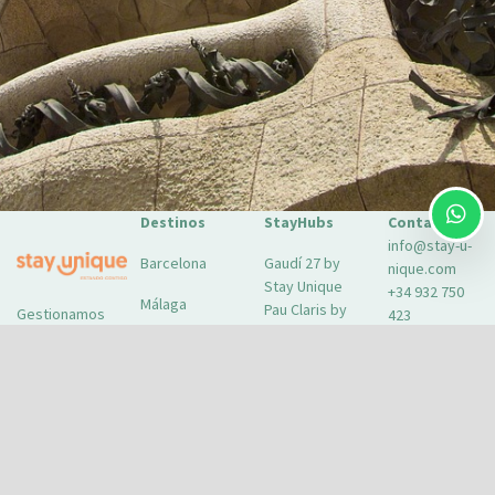
Destinos
StayHubs
Contacto
info@stay-u-
Barcelona
Gaudí 27 by
nique.com
Stay Unique
+34 932 750
Málaga
Pau Claris by
Gestionamos
423
Stay Unique
propiedades
Sevilla
Casa 1862 –
como la tuya
Sobre
Heritage
Conoce
Nosotros
Suites
nuestro
Extras para
Casa Museo
servicio de
tu estancia
La Merced
gestión →
FAQs