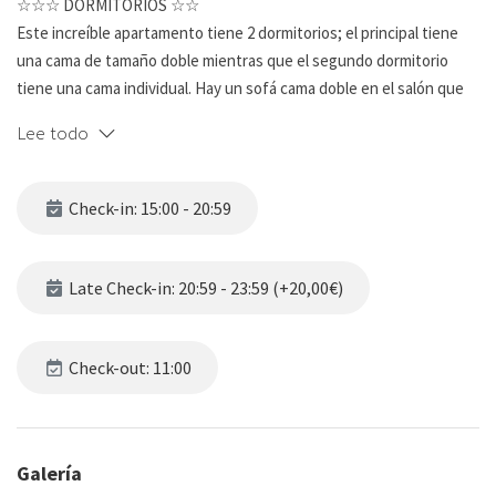
☆☆☆ DORMITORIOS ☆☆
Este increíble apartamento tiene 2 dormitorios; el principal tiene
una cama de tamaño doble mientras que el segundo dormitorio
tiene una cama individual. Hay un sofá cama doble en el salón que
permite una capacidad total de 5 personas. El dormitorio principal
Lee todo
también tiene acceso al balcón privado. Ambos dormitorios tienen
ropa de cama y una iluminación suave.
Check-in: 15:00 - 20:59
☆☆ BAÑOS ☆☆
El apartamento tiene un baño con inodoro, lavado, ducha y agua
caliente.
Late Check-in: 20:59 - 23:59 (+20,00€)
☆☆ COCINA Y SALÓN ☆☆
Este apartamento dispone de una cocina completamente equipada
Check-out: 11:00
con todo lo necesario para hacer la preparación de la comida fácil.
Armarios personalizados proporcionan un montón de espacio para
almacenar los favoritos de su familia comestibles, y con los
Galería
electrodomésticos que usted necesita hacer comidas fáciles de