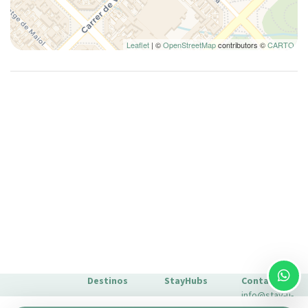
Horno
Inodoro
Inodoro
Leaflet
| ©
OpenStreetMap
contributors ©
CARTO
Lámpara
Lavadora
Lavadora/Secadora
Lavavajillas
Limpieza de la casa incluida
Mesa y sillas
Microondas
Nevera
Nociones básicas de cocina
No fumadores
Ollas y sartenes
Paseo
Destinos
StayHubs
Contacto
Perchas
info@stay-u-
Barcelona
Gaudí 27 by