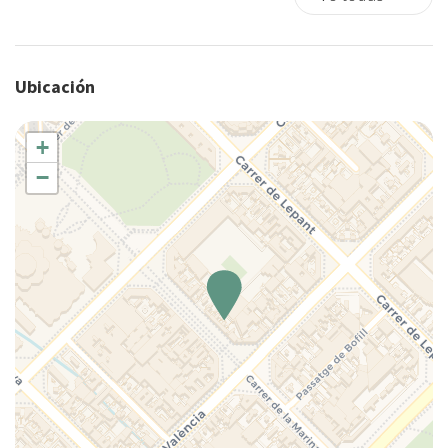
Ciudad
Cocina
Cocina completa
Ubicación
Comedor
Comedor
Comedor privado
+
Copas
−
Cubiertos
Cuna
Cunas
Detector de humo
Detectores de furmo
Ducha
Esenciales
Familia
Fogones