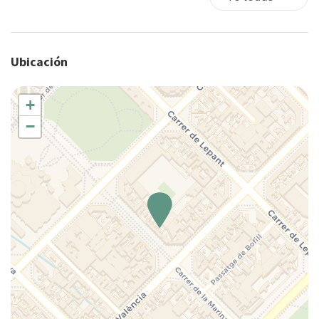
Ciudad
Cocina
Cocina completa
Ubicación
Comedor
Comedor
Comedor privado
+
Copas
−
Cubiertos
Cuna
Cunas
Detector de humo
Detectores de furmo
Ducha
Esenciales
Familia
Fogones