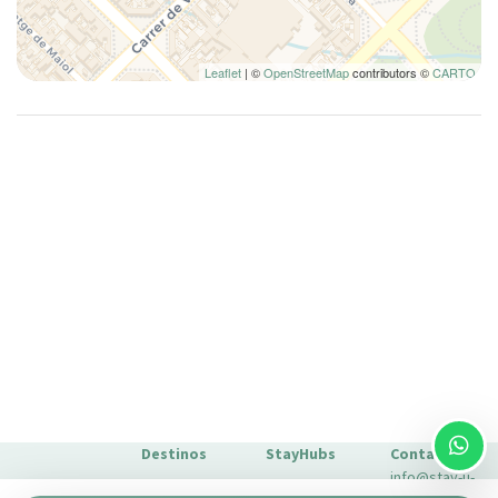
Horno
Inodoro
Inodoro
Leaflet
| ©
OpenStreetMap
contributors ©
CARTO
Lámpara
Lavadora
Lavadora/Secadora
Lavavajillas
Limpieza de la casa incluida
Mesa y sillas
Microondas
Nevera
Nociones básicas de cocina
No fumadores
Ollas y sartenes
Paseo
Destinos
StayHubs
Contacto
Perchas
info@stay-u-
Barcelona
Gaudí 27 by