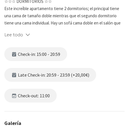
☆☆☆ DORMITORIOS ☆☆
Este increíble apartamento tiene 2 dormitorios; el principal tiene
una cama de tamaño doble mientras que el segundo dormitorio
tiene una cama individual. Hay un sofá cama doble en el salón que
permite una capacidad total de 5 personas. El dormitorio principal
Lee todo
también tiene acceso al balcón privado. Ambos dormitorios tienen
ropa de cama y una iluminación suave.
Check-in: 15:00 - 20:59
☆☆ BAÑOS ☆☆
El apartamento tiene un baño con inodoro, lavado, ducha y agua
caliente.
Late Check-in: 20:59 - 23:59 (+20,00€)
☆☆ COCINA Y SALÓN ☆☆
Este apartamento dispone de una cocina completamente equipada
Check-out: 11:00
con todo lo necesario para hacer la preparación de la comida fácil.
Armarios personalizados proporcionan un montón de espacio para
almacenar los favoritos de su familia comestibles, y con los
Galería
electrodomésticos que usted necesita hacer comidas fáciles de