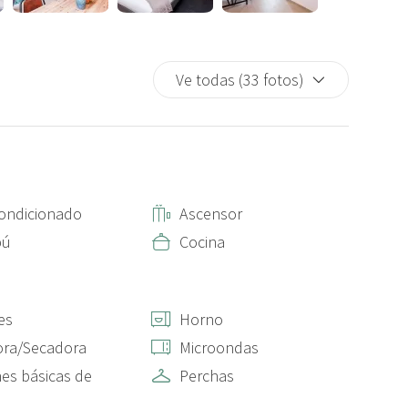
Ve todas (33 fotos)
condicionado
Ascensor
pú
Cocina
es
Horno
ora/Secadora
Microondas
es básicas de
Perchas