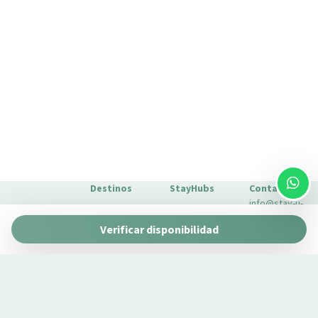
Lavavajillas
Limpieza de la casa incluida
Mesa y sillas
Microondas
Minibar
Mini nevera
Nevera
Nociones básicas de cocina
Perchas
Destinos
StayHubs
Contacto
Plancha para ropa
info@stay-u-
Platos
Barcelona
Gaudí 27 by
nique.com
Verificar disponibilidad
Stay Unique
Platos y cubiertos
+34 932 750
Málaga
Pau Claris by
Gestionamos
423
Ropa de cama
Stay Unique
propiedades
Sevilla
Secadora
Casa 1862 –
como la tuya
Sobre
Heritage
Secador de pelo
Conoce
Nosotros
Suites
nuestro
Extras para
Se permite el almacenamiento de equipaje