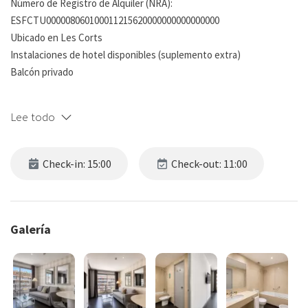
Número de Registro de Alquiler (NRA):
ESFCTU000008060100011215620000000000000000
Ubicado en Les Corts
Instalaciones de hotel disponibles (suplemento extra)
Balcón privado
¡Bienvenido a nuestro acogedor apartamento cerca de Pedralbes
Lee todo
Park en la vibrante ciudad de Barcelona! Este impresionante
apartamento de 1 dormitorio está situado dentro de un complejo
hotelero y le ofrece la oportunidad de disfrutar de lo mejor de
Check-in: 15:00
Check-out: 11:00
ambos mundos: la comodidad y la privacidad de su propio espacio,
con el beneficio adicional de las instalaciones del hotel (disponible
por un costo adicional).
Galería
Administrado por nuestra empresa de apartamentos con servicio
de primera categoría, puede estar seguro de que se ocupará de
toda su estancia. Tenga en cuenta que el hotel no es responsable
de la gestión de este apartamento.