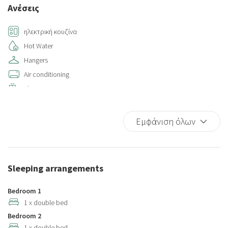
Ανέσεις
ηλεκτρική κουζίνα
Hot Water
Hangers
Air conditioning
Elevator
Bed Linen
Kitchen
Εμφάνιση όλων
Cribs
Iron
Kitchen Oven
Sleeping arrangements
Microwave
Refrigerator
Bedroom 1
Wi-Fi
1 x double bed
Bedroom 2
Dishwasher
1 x double bed