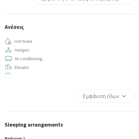
Ανέσεις
Hot Water
Hangers
Air conditioning
Elevator
Bed Linen
Single Level Home
Kitchen
Εμφάνιση όλων
Iron
Kitchen Oven
Microwave
Sleeping arrangements
Refrigerator
Wi-Fi
Bedroom 1