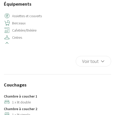
Équipements
Assiettes et couverts
Berceaux
Cafetière/théière
Cintres
Cuisine
Cuisinière
Eau chaude
Voir tout
Fer à repasser
Four
Four à microondes
Couchages
Frigo
Internet sans fil
Chambre à coucher 1
Jardin
1 x lit double
Chambre à coucher 2
Les essentiels
1 x lit simple