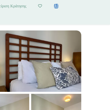
είριση Κράτησης