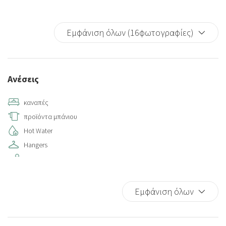
Εμφάνιση όλων (16φωτογραφίες)
Ανέσεις
καναπές
προϊόντα μπάνιου
Hot Water
Hangers
Sitting area
Air conditioning
Air conditioning individually controlled in room
Εμφάνιση όλων
Towels
Private bathroom