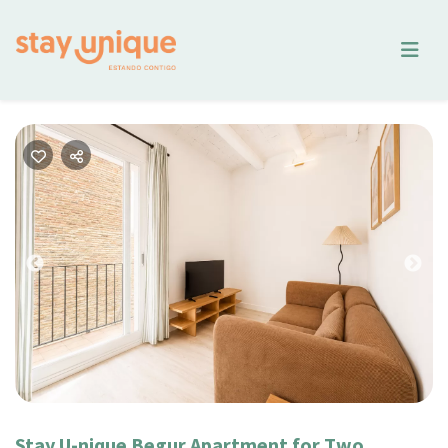
Previous
Nex
Stay U-nique Begur Apartment for Two