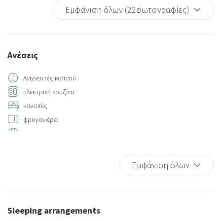
Εμφάνιση όλων (22φωτογραφίες)
Ανέσεις
Ανιχνευτές καπνού
ηλεκτρική κουζίνα
καναπές
φρυγανιέρα
Internet access
Hot Water
Walking
Εμφάνιση όλων
Hangers
Sitting area
Seating area with sofa/chair
Sleeping arrangements
Air conditioning