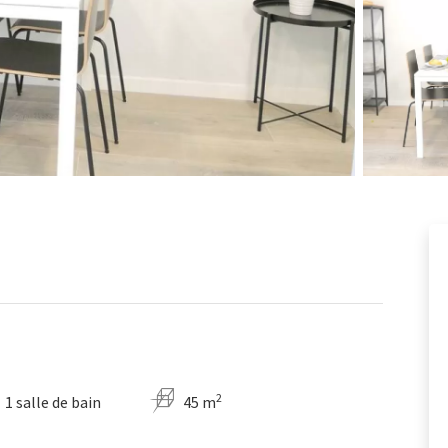
2
1 salle de bain
45 m