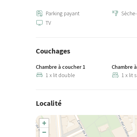
Parking payant
Sèche
TV
Couchages
Chambre à coucher 1
Chambre à
1 x lit double
1 x lit
Localité
+
−