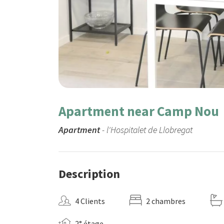
Apartment near Camp Nou
Apartment
- l'Hospitalet de Llobregat
Description
4 Clients
2 chambres
2° étage