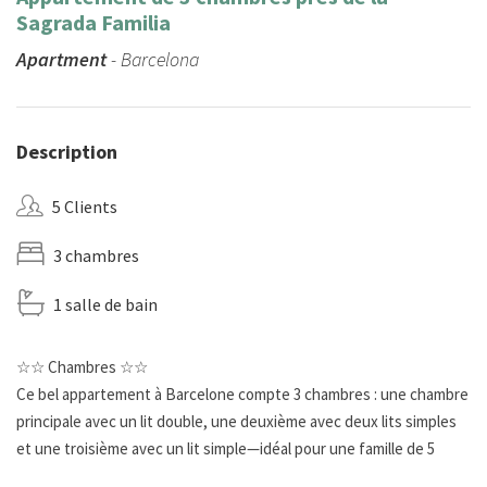
Sagrada Familia
Apartment
- Barcelona
Description
5 Clients
3 chambres
1 salle de bain
☆☆ Chambres ☆☆
Ce bel appartement à Barcelone compte 3 chambres : une chambre
principale avec un lit double, une deuxième avec deux lits simples
et une troisième avec un lit simple—idéal pour une famille de 5
personnes. Toutes les chambres sont dotées de linge de lit de