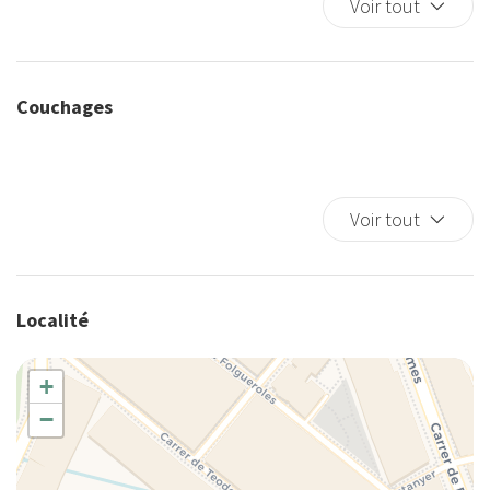
Voir tout
• Caution remboursable de 300 € (remboursée après le départ). Des
Berceaux
frais administratifs de 10 € seront appliqués et déduits du mode de
Cafetière/théière
paiement choisi.
Canapé
Couchages
Casseroles et poêles
Chauffage autonome
Chauffage/climatiseur autonome
Cintres
Voir tout
Climatisation
Climatiseur autonome
Couverts/ustensiles
Localité
Cuisine
Cuisine complète
+
Cuisinière
−
Douche
Eau chaude
Entrée privée