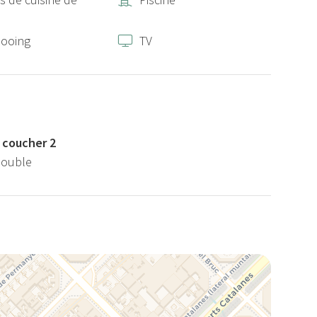
ooing
TV
 coucher 2
 double