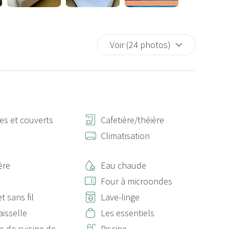
s dommages accidentels afin d'éviter les imprévus ou les
Voir (24 photos)
es :
 (non remboursable). Couvre jusqu'à 300 € et évite le blocage
départ). Des frais administratifs de 10 € seront appliqués et
tes et couverts
Cafetière/théière
s
Climatisation
ère
Eau chaude
Four à microondes
t sans fil
Lave-linge
aisselle
Les essentiels
s de cuisine de
Piscine