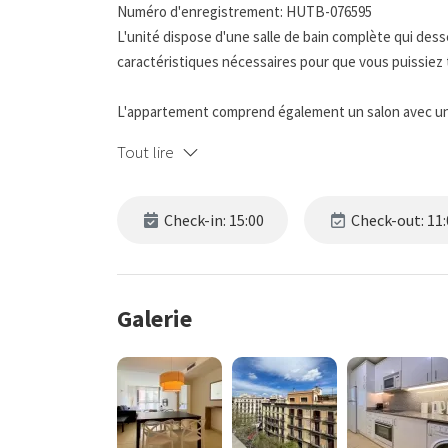
Numéro d'enregistrement: HUTB-076595
L'unité dispose d'une salle de bain complète qui dess
caractéristiques nécessaires pour que vous puissiez 
L'appartement comprend également un salon avec un c
détendre.
Tout lire
La cuisine entièrement meublée est équipée de tout 
maison, y compris des appareils électroménagers.
Check-in: 15:00
Check-out: 11:
L'immeuble dispose d'une piscine et d'une terrasse
vous avez le droit d'utiliser ces espaces. Les partie
9h00 à 21h00.
Galerie
Note importante : Ce type d’annonce comprend plusi
de celles présentées, des modifications de décorati
le nombre de chambres et la capacité du logement re
Si vous avez des questions concernant les photos ou 