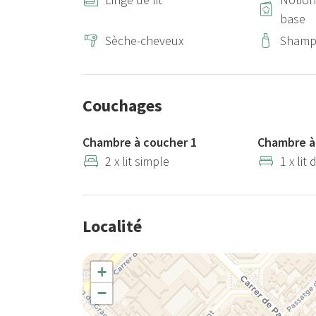
base
Sèche-cheveux
Shamp
Couchages
Chambre à coucher 1
Chambre à
2 x lit simple
1 x lit
Localité
+
−