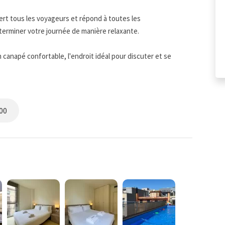
ert tous les voyageurs et répond à toutes les
terminer votre journée de manière relaxante.
anapé confortable, l'endroit idéal pour discuter et se
ce dont vous avez besoin pour préparer des repas faits
00
 communes. Lorsque vous séjournez dans cet appartement,
s communes et la piscine sont ouvertes du lundi au dimanche de
eurs appartements. Les photos du logement peuvent différer
on, de mobilier ou d’agencement pouvant survenir. Cependant,
stent toujours conformes à l’annonce.
des caractéristiques spécifiques, veuillez nous contacter