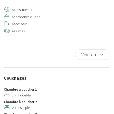
Accès internet
Accessoires cuisine
Ascenseur
Assiettes
Assiettes et couverts
Assiettes et couverts
Berceau
Voir tout
Berceaux
Cafetière/théière
Canapé
Couchages
Casseroles et poêles
Chaise-haute
Chambre à coucher 1
Chaises de salle à manger
1 x lit double
Chambre à coucher 2
Chauffage/climatiseur autonome
2 x lit simple
Cintres