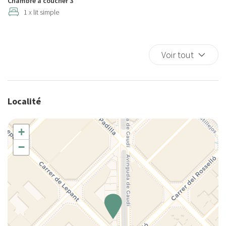
Chambre à coucher 3
Climatisation
1 x lit simple
Couette
Couverts/ustensiles
Cuisine
Voir tout
Cuisine complète
Cuisinière
Douche
Localité
Eau chaude
Fer à repasser
+
Four
−
Four à microondes
Frigo
Grille-pain
Internet sans fil
Lampe
Lave-linge