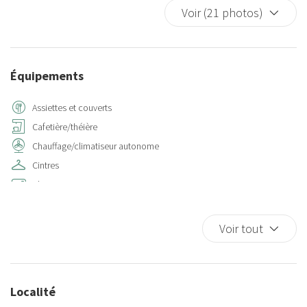
Voir (21 photos)
Équipements
Assiettes et couverts
Cafetière/théière
Chauffage/climatiseur autonome
Cintres
Climatisation
Cuisine
Cuisinière
Voir tout
Détecteur de fumée
Eau chaude
Entrée privée
Localité
Four à microondes