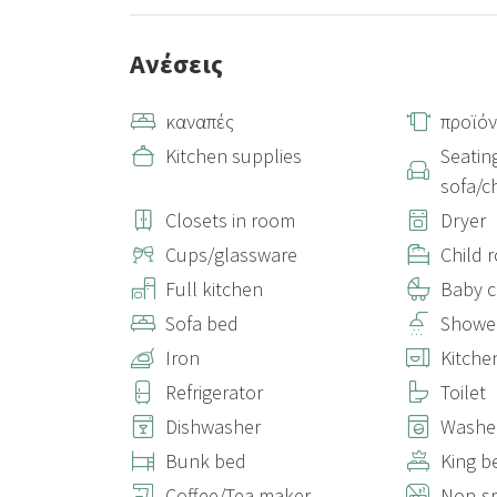
Ανέσεις
καναπές
προϊόν
Kitchen supplies
Seatin
sofa/c
Closets in room
Dryer
Cups/glassware
Child 
Full kitchen
Baby c
Sofa bed
Showe
Iron
Kitche
Refrigerator
Toilet
Dishwasher
Washe
Bunk bed
King b
Coffee/Tea maker
Non-s