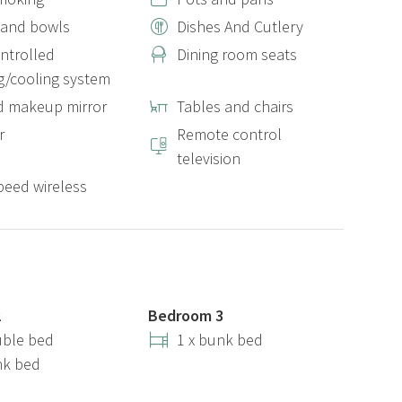
 and bowls
Dishes And Cutlery
ontrolled
Dining room seats
g/cooling system
d makeup mirror
Tables and chairs
r
Remote control
television
peed wireless
2
Bedroom 3
uble bed
1 x bunk bed
nk bed