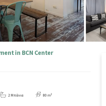
tment in BCN Center
2
2 Μπάνια
80 m