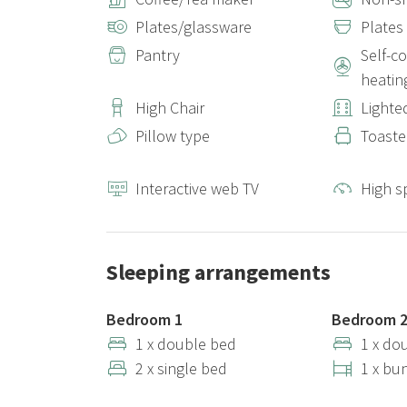
Plates/glassware
Plates
Pantry
Self-c
heatin
High Chair
Lighte
Pillow type
Toaste
Interactive web TV
High s
Sleeping arrangements
Bedroom 1
Bedroom 
1 x double bed
1 x do
2 x single bed
1 x bu