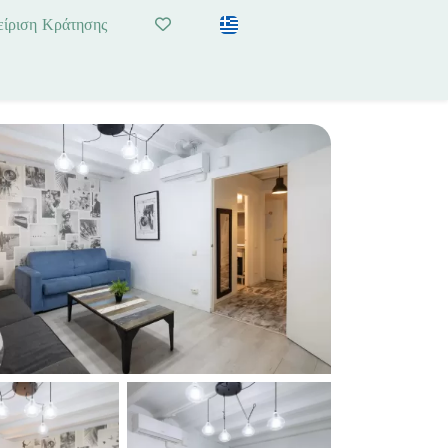
είριση Κράτησης