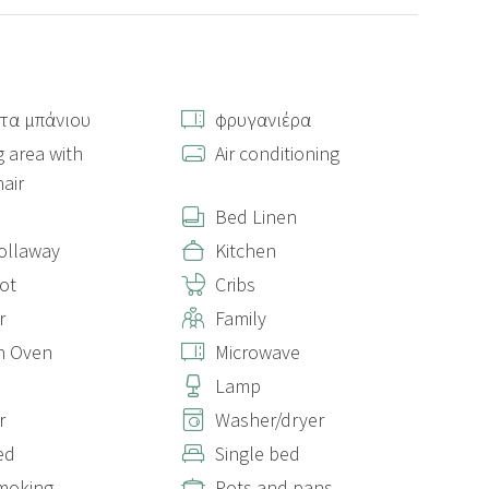
τα μπάνιου
φρυγανιέρα
g area with
Air conditioning
hair
Bed Linen
rollaway
Kitchen
ot
Cribs
r
Family
n Oven
Microwave
Lamp
r
Washer/dryer
ed
Single bed
moking
Pots and pans