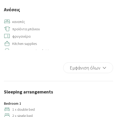
Ανέσεις
καναπές
προϊόντα μπάνιου
φρυγανιέρα
Kitchen supplies
Seating area with sofa/chair
Air conditioning
Closets in room
Εμφάνιση όλων
Dryer
Bed Linen
Cups/glassware
Sleeping arrangements
Child rollaway
Kitchen
Bedroom 1
Full kitchen
1 x double bed
2 x single bed
Baby cot