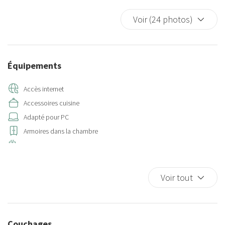
Voir (24 photos)
Équipements
Accès internet
Accessoires cuisine
Adapté pour PC
Armoires dans la chambre
Ascenseur
Assiettes
Assiettes et couverts
Voir tout
Assiettes et couverts
Bagnoire et douche séparées
Baignoire
Couchages