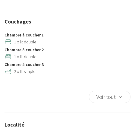
Four à microondes
Frigo
Couchages
Internet sans fil
Jardin
Chambre à coucher 1
Linge de lit
1 x lit double
Chambre à coucher 2
Longs séjours acceptés
1 x lit double
Notions de cuisine de base
Chambre à coucher 3
Sèche-cheveux
2 x lit simple
Shampooing
TV
Voir tout
Localité