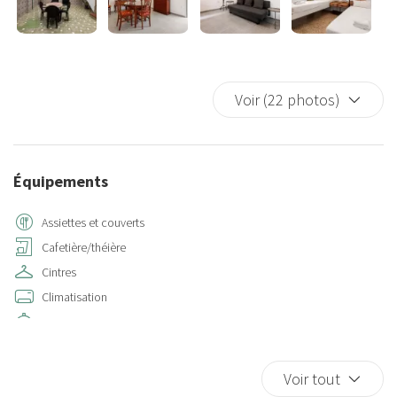
Voir (22 photos)
Équipements
Assiettes et couverts
Cafetière/théière
Cintres
Climatisation
Cuisine
Eau chaude
Fer à repasser
Voir tout
Four