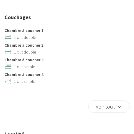
Balcon/terrasse
Berceau
Couchages
Berceaux
Cafetière/théière
Chambre à coucher 1
Canapé
1 x lit double
Chambre à coucher 2
Casseroles et poêles
1 x lit double
Chaise haute
Chambre à coucher 3
Chaise-haute
1 x lit simple
Chaises de salle à manger
Chambre à coucher 4
Chauffage/climatiseur autonome
1 x lit simple
Cintres
Climatisation
Couette
Voir tout
Couroirs intérieurs
Coussins en mousse
Couverts/ustensiles