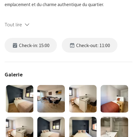
emplacement et du charme authentique du quartier.
À seulement 10 minutes à pied de la station Vallcarca et à 8 minutes
Tout lire
de Lesseps—toutes deux sur la ligne L3—il permet un accès facile
à des lieux emblématiques tels que le Passeig de Gràcia, où se
trouvent la Casa Batlló et de nombreuses boutiques, ainsi qu’à la
Check-in: 15:00
Check-out: 11:00
Plaça Catalunya, le cœur de la ville. Situé à moins d’1 km du Parc
Güell, c’est une base idéale pour découvrir Barcelone à pied ou en
transports publics.
Galerie
À l’intérieur, l’appartement dispose de quatre chambres, d’une
cuisine entièrement équipée (avec four, plaques de cuisson, micro-
ondes, réfrigérateur, lave-vaisselle, cafetière et ustensiles de
base) et d’une belle luminosité naturelle. Le salon et la salle à
manger s’ouvrent sur un balcon ensoleillé, tandis que le patio offre
un espace extérieur paisible pour le petit-déjeuner ou la détente
en soirée.