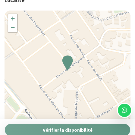
Localité
Cuisine
Cuisine complète
+
Cuisinière
−
Douche
Eau chaude
Entrée privée
Espace extérieur
Famille
Fenêtres dans la chambre
Fer à repasser
Four
Four à microondes
Frigo
Garde-manger
Grille-pain
Leaflet
| ©
OpenStreetMap
contributors ©
CARTO
Vérifier la disponibilité
Internet haut débit