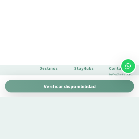
Perchas
Plancha para ropa
Platos
Platos
Platos y cubiertos
Secador de pelo
Solo ducha
Televisión
Destinos
StayHubs
Contacto
Toallas
info@stay-u-
Barcelona
Gaudí 27 by
Turismo
nique.com
Verificar disponibilidad
Stay Unique
+34 932 750
TV
Málaga
Pau Claris by
Gestionamos
423
TV con mando a distancia
Stay Unique
propiedades
Sevilla
Casa 1862 –
Wifi wireless
como la tuya
Sobre
Heritage
Conoce
Nosotros
Heating system
Suites
nuestro
Extras para
Casa Museo
servicio de
tu estancia
La Merced
gestión →
FAQs