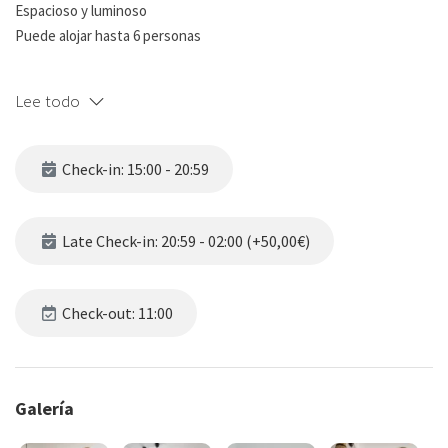
Espacioso y luminoso
Puede alojar hasta 6 personas
¡Bienvenidos a nuestro luminoso apartamento turístico en Málaga!
Lee todo
Nuestro apartamento es el lugar perfecto para tu estancia en esta
encantadora ciudad. Con una decoración moderna y espaciosa,
Check-in: 15:00 - 20:59
estamos seguros de que te sentirás como en casa desde el
momento en que entres por la puerta.
Late Check-in: 20:59 - 02:00 (+50,00€)
El apartamento tiene capacidad para hasta 6 personas, lo que lo
hace ideal para grupos familiares o amigos. Encontrarás una
cómoda cama doble en una de las habitaciones, un sofá doble en el
Check-out: 11:00
espacioso salón y dos camas simples en otra habitación. Todas las
habitaciones tienen luz natural, lo que añade un toque especial a
tu estancia.
Galería
Nuestros baños son completos y están equipados con todo lo