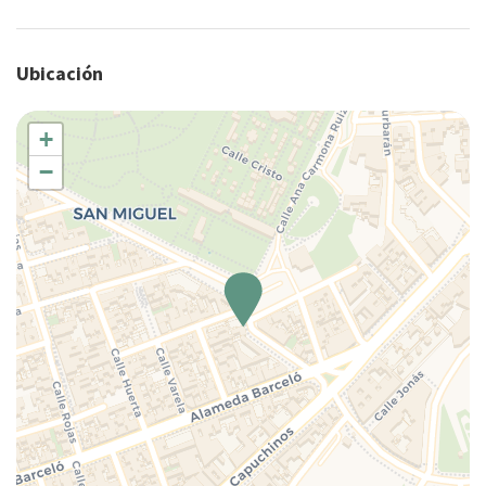
Secador de pelo
Se permiten estancias largas
Ubicación
TV
Wifi wireless
+
−