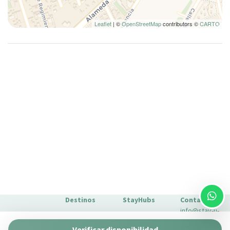
Leaflet
| ©
OpenStreetMap
contributors ©
CARTO
Destinos
StayHubs
Contacto
info@stay-u-
Barcelona
Gaudí 27 by
nique.com
Verificar disponibilidad
Stay Unique