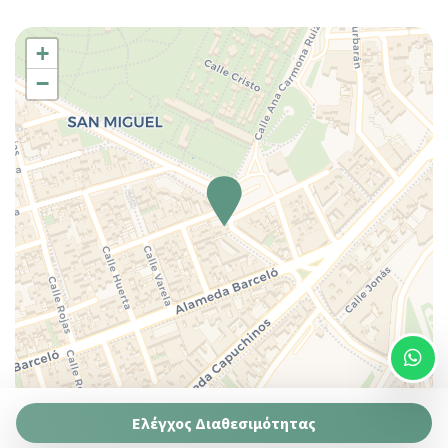
TV
+
−
Leaflet
| ©
OpenStreetMap
contributors ©
CARTO
Ελέγχος Διαθεσιμότητας