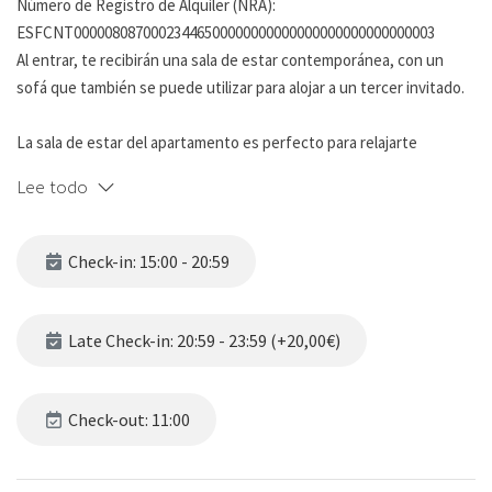
Número de Registro de Alquiler (NRA):
ESFCNT00000808700023446500000000000000000000000000003
Al entrar, te recibirán una sala de estar contemporánea, con un
sofá que también se puede utilizar para alojar a un tercer invitado.
La sala de estar del apartamento es perfecto para relajarte
después de un día explorando la vibrante ciudad o para disfrutar de
Lee todo
una película en el televisor de pantalla plana.
La cocina, completamente equipada con electrodomésticos, te
Check-in: 15:00 - 20:59
permitirá preparar tus comidas favoritas o un desayuno tranquilo
antes de explorar las encantadoras calles de Sants. Que también
podrás observar desde tu balcón.
Late Check-in: 20:59 - 23:59 (+20,00€)
El dormitorio principal ofrece 1 cama doble cómoda y una
decoración relajante para asegurar un descanso reparador, junto
Check-out: 11:00
con amplio espacio de almacenamiento para tus pertenencias.