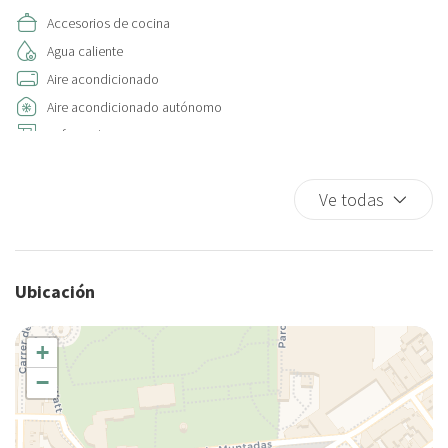
Accesorios de cocina
Agua caliente
Aire acondicionado
Aire acondicionado autónomo
Cafetera/ Tetera
Calefacción / aire acondicionado independiente
Cama de matrimonio
Ve todas
Cama King-size
Cama Queen
Cama Queen
Ubicación
Champú
Ciudad
+
Cocina
−
Cocina pequeña
Copas
Cubiertos