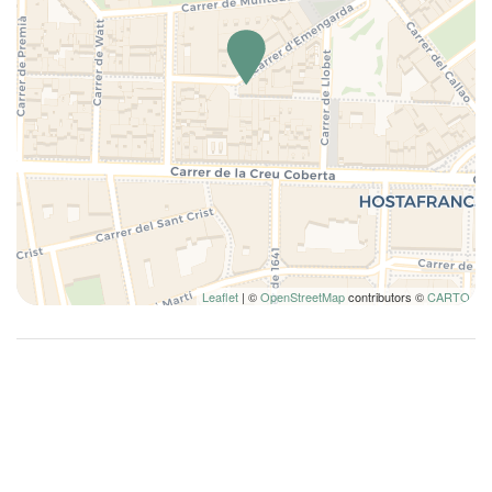
Cuna
Ducha
Edredón
Esenciales
Fogones
Inodoro
Lámpara
Lavadora
Lavadora/Secadora
Leaflet
| ©
OpenStreetMap
contributors ©
CARTO
Limpieza de la casa incluida
Microondas
Nevera
Nociones básicas de cocina
Ollas y sartenes
Perchas
Plancha para ropa