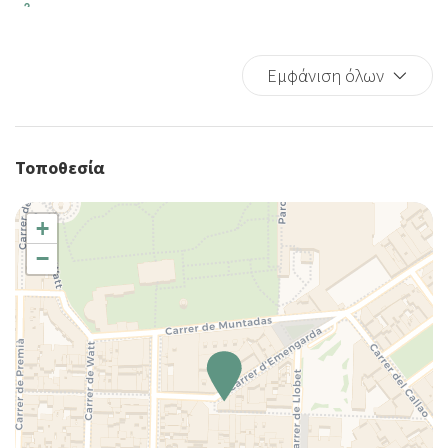
Hangers
Air conditioning
Air conditioning individually controlled in room
Εμφάνιση όλων
Towels
Bed Linen
Cups/glassware
Τοποθεσία
Kitchen
Kitchenette
+
Baby cot
−
Sofa bed
Shower
Iron
Microwave
Refrigerator
Town
Wi-Fi