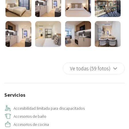
opciones:
• Cobertura por daños accidentales de 29 € (No reembolsable).
Cubre hasta 300 € y evita el bloqueo del depósito.
• Depósito reembolsable de 300 € (Se devuelve tras la salida). Se
aplicará una tarifa administrativa de 10 €, descontada del método
de pago elegido.
Ve todas (59 fotos)
Servicios
Accesibilidad limitada para discapacitados
Accesorios de baño
Accesorios de cocina