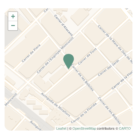
Cama Queen
Camino hasta la entrada sin escalones
+
Champú
−
Ciudad
Cocina
Cocina completa
Cocina pequeña
Comedor
Comedor privado
Conexión ethernet
Copas
Cubiertos
Cuna
Cuna
Cuna plegable de viaje
Leaflet
| ©
OpenStreetMap
contributors ©
CARTO
Cunas