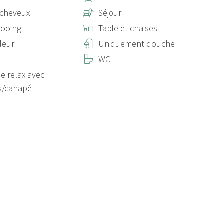
-cheveux
Séjour
ooing
Table et chaises
leur
Uniquement douche
WC
e relax avec
s/canapé