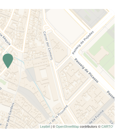
Leaflet
| ©
OpenStreetMap
contributors ©
CARTO