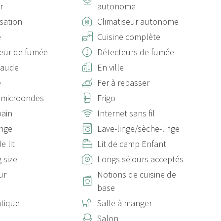
r
autonome
isation
Climatiseur autonome
e
Cuisine complète
eur de fumée
Détecteurs de fumée
haude
En ville
e
Fer à repasser
 microondes
Frigo
pain
Internet sans fil
inge
Lave-linge/sèche-linge
e lit
Lit de camp Enfant
g size
Longs séjours acceptés
ur
Notions de cuisine de
base
tique
Salle à manger
Salon