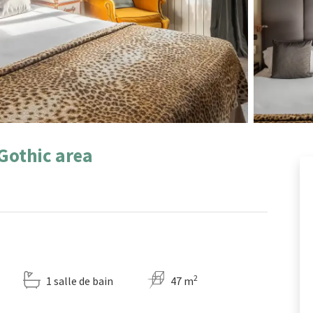
 Gothic area
2
1 salle de bain
47 m