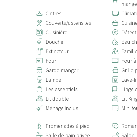
mange
Cintres
Climat
Couverts/ustensiles
Cuisin
Cuisinière
Détect
Douche
Eau c
Extincteur
Famill
Four
Four à
Garde-manger
Grille-
Lampe
Lave-l
Les essentiels
Linge d
Lit double
Lit Kin
Ménage inclus
Mini fo
Promenades à pied
Roman
Salle de bain privée
Salon