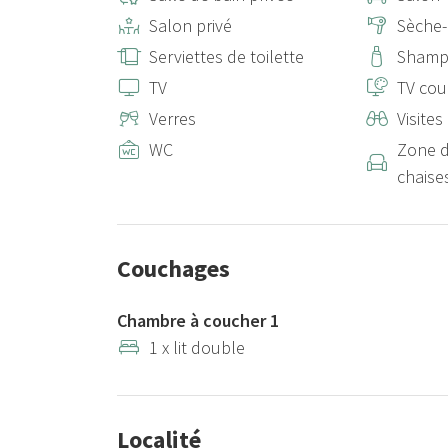
Salon privé
Sèche
Serviettes de toilette
Shamp
TV
TV cou
Verres
Visites
WC
Zone d
chaise
Couchages
Chambre à coucher 1
1 x lit double
Localité