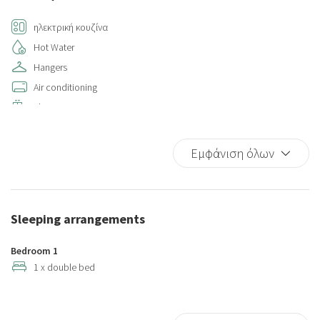
ηλεκτρική κουζίνα
Hot Water
Hangers
Air conditioning
Elevator
Bed Linen
Kitchen
Εμφάνιση όλων
Iron
Kitchen Oven
Microwave
Sleeping arrangements
Refrigerator
Wi-Fi
Bedroom 1
Dishwasher
1 x double bed
Washer
Washer/dryer