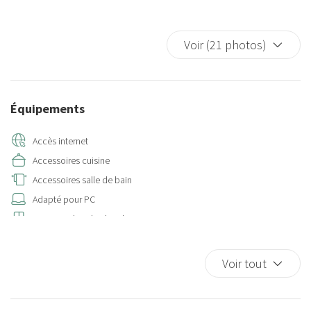
Voir (21 photos)
Équipements
Accès internet
Accessoires cuisine
Accessoires salle de bain
Adapté pour PC
Armoires dans la chambre
Armoire séparée
Armoires multitiroirs
Voir tout
Ascenseur
Assiettes