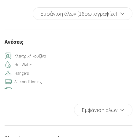
Εμφάνιση όλων (18φωτογραφίες)
Ανέσεις
ηλεκτρική κουζίνα
Hot Water
Hangers
Air conditioning
Towels
Bed Linen
Kitchen
Εμφάνιση όλων
Sofa bed
Shower
Iron