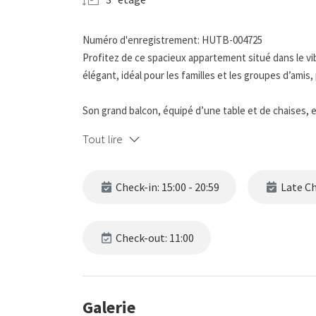
Numéro d'enregistrement: HUTB-004725
Profitez de ce spacieux appartement situé dans le v
élégant, idéal pour les familles et les groupes d’amis,
Son grand balcon, équipé d’une table et de chaises, e
coucher du soleil tout en profitant de vues impressio
Tout lire
Le salon est un autre atout de cet appartement : gra
et salle à manger. Son canapé confortable, la télévisi
Check-in: 15:00 - 20:59
Late Che
tandis que la grande table du coin repas est idéale 
La cuisine est équipée d’un four, d’un lave-vaisselle e
Check-out: 11:00
dispose également d’une petite table pour les repas 
L’appartement comprend 1 grand lit, 2 lits simples et
Galerie
tous. Ses 2 chambres sont décorées avec soin pour of