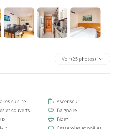
 baignoire et toilettes.
re tout le confort nécessaire pour faire de votre séjour une
e cette magnifique ville.
’achat ou une facture pour particuliers peut être émis. Si
euillez nous consulter avant de réserver, car tous les
Voir (25 photos)
 propriétaire, et non directement avec Stay Unique.
oires cuisine
Ascenseur
tes et couverts
Baignoire
aux
Bidet
-lit
Casseroles et poêles