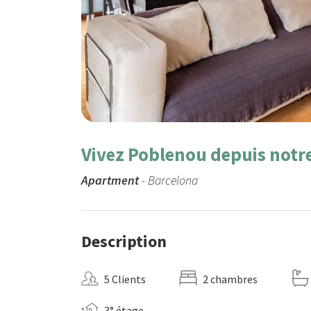
Vivez Poblenou depuis notr
Apartment
- Barcelona
Description
5 Clients
2 chambres
3° étage