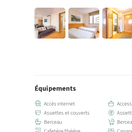
La salle de bain est entièrement équipée avec douche,
Situé au cœur de Barcelone, cet appartement vous off
expérience inoubliable tout en profitant pleinement d
Pour les réservations dans cet appartement, un reçu d
vous avez besoin d’une facture pour une entreprise, v
propriétaires ne sont pas habilités à les émettre.
La relation contractuelle se fait entre le client et le
Équipements
Accès internet
Access
Assiettes et couverts
Assiet
Berceau
Berce
Cafetière/théière
Canapé