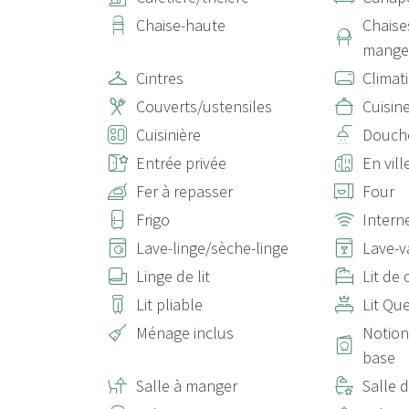
Chaise-haute
Chaise
mange
Cintres
Climat
Couverts/ustensiles
Cuisin
Cuisinière
Douch
Entrée privée
En vill
Fer à repasser
Four
Frigo
Interne
Lave-linge/sèche-linge
Lave-v
Linge de lit
Lit de
Lit pliable
Lit Qu
Ménage inclus
Notion
base
Salle à manger
Salle d