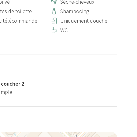
privé
Sèche-cheveux
tes de toilette
Shampooing
ec télécommande
Uniquement douche
WC
 coucher 2
 simple