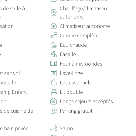
s de salle à
Chauffage/climatiseur
r
autonome
isation
Climatiseur autonome
e
Cuisine complète
e
Eau chaude
e
Famille
Four à microondes
t sans fil
Lave-linge
aisselle
Les essentiels
 camp Enfant
Lit double
een
Longs séjours acceptés
s de cuisine de
Parking gratuit
e bain privée
Salon