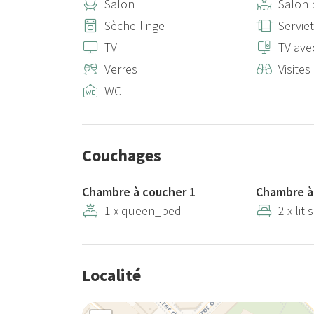
Salon
Salon 
Sèche-linge
Serviet
TV
TV av
Verres
Visites
WC
Couchages
Chambre à coucher 1
Chambre à
1 x queen_bed
2 x lit
Localité