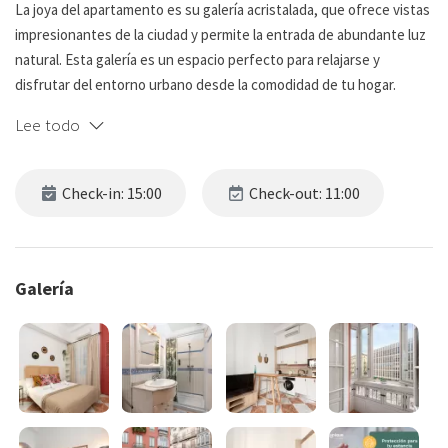
La joya del apartamento es su galería acristalada, que ofrece vistas
impresionantes de la ciudad y permite la entrada de abundante luz
natural. Esta galería es un espacio perfecto para relajarse y
disfrutar del entorno urbano desde la comodidad de tu hogar.
Lee todo
El comedor está conectado con la cocina y el living, creando un
espacio abierto y acogedor.
Check-in: 15:00
Check-out: 11:00
La cocina está equipada con todo lo necesario para preparar tus
comidas favoritas.
El living, equipado con un sillón y TV, es ideal para relajarse.
Galería
El apartamento cuenta con un dormitorio con una cama doble,
perfecto para descansar después de explorar la ciudad.
El baño moderno cuenta con ducha y agua caliente, garantizando
comodidad durante tu estancia.