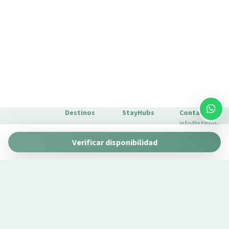
Destinos
StayHubs
Contacto
info@stay-u-
Barcelona
Gaudí 27 by
nique.com
Verificar disponibilidad
Stay Unique
+34 932 750
Málaga
Pau Claris by
Gestionamos
423
Stay Unique
propiedades
Sevilla
Casa 1862 –
como la tuya
Sobre
Heritage
Conoce
Nosotros
Suites
nuestro
Extras para
Casa Museo
servicio de
tu estancia
La Merced
gestión →
FAQs