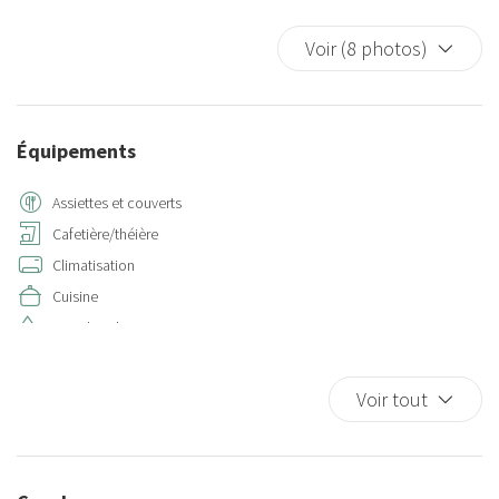
Voir (8 photos)
Équipements
Assiettes et couverts
Cafetière/théière
Climatisation
Cuisine
Eau chaude
Four
Four à microondes
Voir tout
Frigo
Internet sans fil
Lave-linge