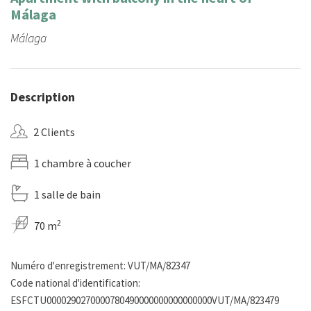
Málaga
Málaga
Description
2 Clients
1 chambre à coucher
1 salle de bain
2
70 m
Numéro d'enregistrement: VUT/MA/82347
Code national d'identification:
ESFCTU0000290270000780490000000000000000VUT/MA/823479