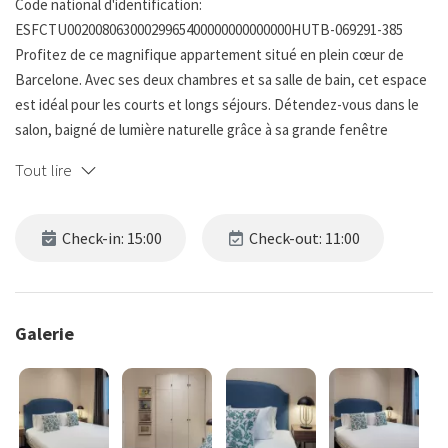
Code national d'identification:
ESFCTU00200806300029965400000000000000HUTB-069291-385
Profitez de ce magnifique appartement situé en plein cœur de
Barcelone. Avec ses deux chambres et sa salle de bain, cet espace
est idéal pour les courts et longs séjours. Détendez-vous dans le
salon, baigné de lumière naturelle grâce à sa grande fenêtre
offrant une vue apaisante, créant ainsi une atmosphère parfaite
Tout lire
pour se relaxer ou recevoir des invités.
La décoration moderne et soignée s'harmonise avec l'architecture
Check-in: 15:00
Check-out: 11:00
de l'appartement, alliant confort et design contemporain pour
créer un environnement chaleureux qui invite à la détente.
Situé dans un quartier prisé de Barcelone, cet appartement offre
Galerie
un refuge personnel lumineux et élégant, tout en vous plaçant à
proximité des principaux sites touristiques et commodités de la
ville. C'est le lieu idéal pour ceux qui souhaitent explorer Barcelone
ou simplement profiter d'un espace paisible et agréable.