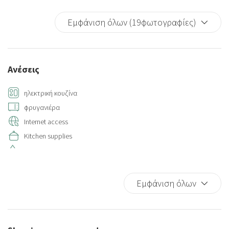
Εμφάνιση όλων (19φωτογραφίες)
Ανέσεις
ηλεκτρική κουζίνα
φρυγανιέρα
Internet access
Kitchen supplies
Hot Water
Hangers
Air conditioning
Εμφάνιση όλων
Air conditioning individually controlled in room
Dryer
Private bathroom