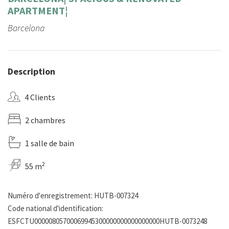
APARTMENT¦
Barcelona
Description
4 Clients
2 chambres
1 salle de bain
2
55 m
Numéro d'enregistrement: HUTB-007324
Code national d'identification:
ESFCTU00000805700069945300000000000000000HUTB-0073248