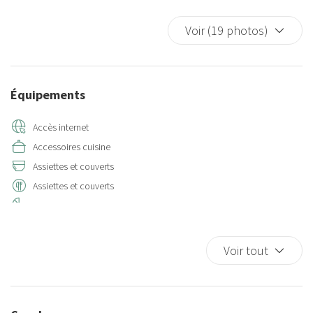
Voir (19 photos)
Équipements
Accès internet
Accessoires cuisine
Assiettes et couverts
Assiettes et couverts
Berceau
Berceaux
Cafetière/théière
Voir tout
Casseroles et poêles
Chauffage/climatiseur autonome
Cintres