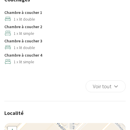
Casseroles et poêles
Chaise-haute
Chambre à coucher 1
Chaises de salle à manger
1 x lit double
Chambre à coucher 2
Chauffage autonome
1 x lit simple
Chauffage/climatiseur autonome
Chambre à coucher 3
Cintres
1 x lit double
Climatisation
Chambre à coucher 4
Couette
1 x lit simple
Couverts/ustensiles
Cuisine
Cuisine complète
Voir tout
Cuisinière
Détecteur de fumée
Détecteur de monoxyde de carbone
Localité
Douche
Eau chaude