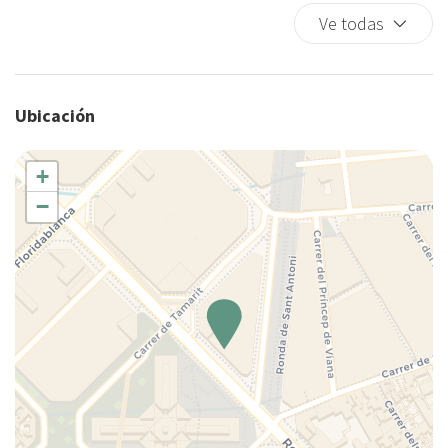
Fogones
Ve todas
Horno
Inodoro
Inodoro
Ubicación
Lámpara
Lavadora
+
Lavadora/Secadora
−
Limpieza de la casa incluida
Mesa y sillas
Microondas
Nevera
Nociones básicas de cocina
Ollas y sartenes
Perchas
Plancha para ropa
Platos