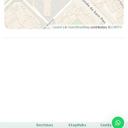
Platos y cubiertos
Ropa de cama
Secador de pelo
Leaflet
| ©
OpenStreetMap
contributors ©
CARTO
Se permiten estancias largas
Sillas de comedor
Solo ducha
Televisión
Toallas
Tostadora
Tostadora
TV
Wifi
Wifi wireless
Destinos
StayHubs
Contacto