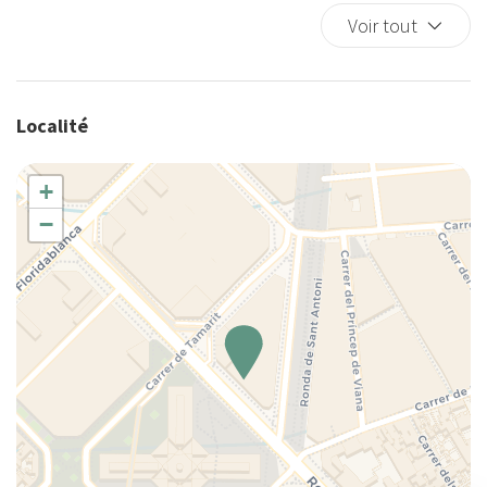
Fer à repasser
Voir tout
Four
Four à microondes
Frigo
Localité
Grille-pain
Internet sans fil
+
Lampe
−
Lave-linge
Lave-linge/sèche-linge
Les essentiels
Linge de lit
Lit de camp Enfant
Lit Queen
Lit simple
Longs séjours acceptés
Ménage inclus