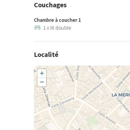
Couchages
Chambre à coucher 1
1 x lit double
Localité
+
−