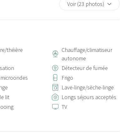
Voir (23 photos)
ère/théière
Chauffage/climatiseur
autonome
isation
Détecteur de fumée
 microondes
Frigo
inge
Lave-linge/sèche-linge
e lit
Longs séjours acceptés
ooing
TV