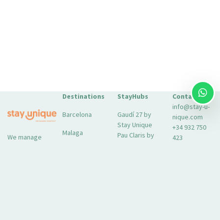
Destinations
StayHubs
Contact
info@stay-u-
Barcelona
Gaudí 27 by
nique.com
Stay Unique
+34 932 750
Malaga
Pau Claris by
We manage
423
Stay Unique
properties
Seville
Casa 1862 –
like yours
About Us
Heritage
Learn about
Extras for
Suites
our
your stay
Casa Museo
management
FAQs
La Merced
service →