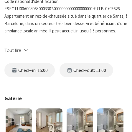
Code national d'identification:
ESFCTU00A00806500033074000000000000000000HUTB-0793626
Appartement en rez-de-chaussée situé dans le quartier de Sants, à
Barcelone, dans un secteur très bien desservi et bénéficiant d'une
ambiance locale animée. Il peut accueillir jusqu'à 5 personnes.
L'appartement comprend 2 chambres, un séjour/salle à manger
Tout lire
confortable, une cuisine américaine entièrement équipée et une
salle de bain avec douche.
Check-in: 15:00
Check-out: 11:00
Il dispose d'une terrasse à l'arrière, idéale pour profiter de la
lumière naturelle et d'un espace extérieur supplémentaire.
Climatisé et entièrement équipé, il offre tout le confort nécessaire
Galerie
pour un séjour agréable, que ce soit pour une courte ou une
moyenne durée.