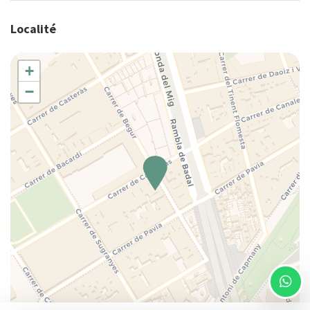
Linge de lit
Localité
Lit double
Lit simple
+
Notions de cuisine de base
−
Salle à manger
Salle de bain privée
Salon
Salon
Salon privé
Sèche-cheveux
Serviettes de toilette
Shampooing
Table et chaises