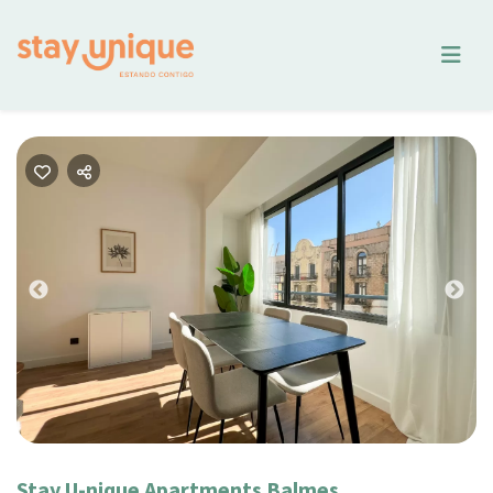
Previous
Nex
Stay U-nique Apartments Balmes