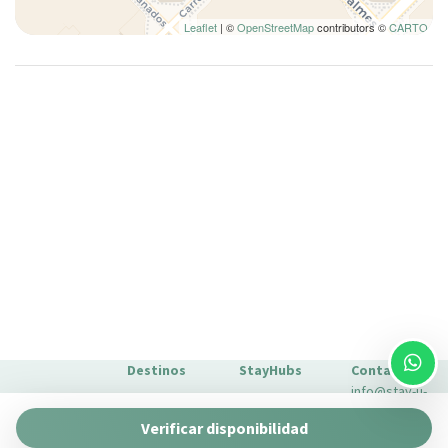
Inodoro
Leaflet
| ©
OpenStreetMap
contributors ©
CARTO
Lámpara
Lavadora
Lavadora/Secadora
Lavavajillas
Mesa y sillas
Microondas
Nevera
Nociones básicas de cocina
No fumadores
Ollas y sartenes
Perchas
Plancha para ropa
Platos
Destinos
StayHubs
Contacto
info@stay-u-
Platos y cubiertos
Barcelona
Gaudí 27 by
nique.com
Ropa de cama
Verificar disponibilidad
Stay Unique
+34 932 750
Málaga