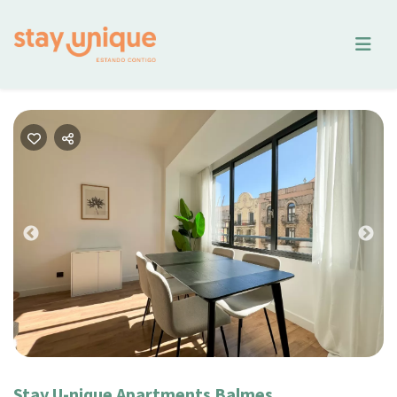
Previous
Nex
Stay U-nique Apartments Balmes