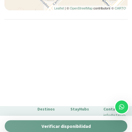
Inodoro
Leaflet
| ©
OpenStreetMap
contributors ©
CARTO
Lámpara
Lavadora
Lavadora/Secadora
Lavavajillas
Mesa y sillas
Microondas
Nevera
Nociones básicas de cocina
No fumadores
Ollas y sartenes
Perchas
Plancha para ropa
Platos
Destinos
StayHubs
Contacto
info@stay-u-
Platos y cubiertos
Barcelona
Gaudí 27 by
nique.com
Ropa de cama
Verificar disponibilidad
Stay Unique
+34 932 750
Málaga