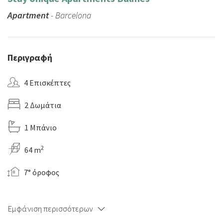
Apartment
- Barcelona
Περιγραφή
4 Επισκέπτες
2 Δωμάτια
1 Μπάνιο
2
64 m
7° όροφος
Εμφάνιση περισσότερων