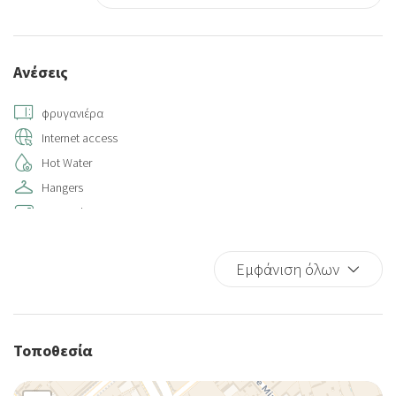
Ανέσεις
φρυγανιέρα
Internet access
Hot Water
Hangers
Air conditioning
Air conditioning in rooms
Elevator
Εμφάνιση όλων
Towels
Private bathroom
Balcony/Terrace
Τοποθεσία
Bed Linen
Cups/glassware