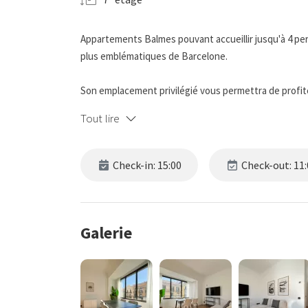
Appartements Balmes pouvant accueillir jusqu'à 4 pers
plus emblématiques de Barcelone.
Son emplacement privilégié vous permettra de profiter
admirer des joyaux modernistes tels que la Casa Batl
Tout lire
de boutiques, de cafés et de restaurants, et profit
Chaque appartement est conçu pour offrir confort et pr
Check-in: 15:00
Check-out: 11:
l'autre avec deux lits simples, parfaites pour les fam
expérience.
La salle de bain complète est équipée de tout le néce
Galerie
La cuisine dispose de tout le nécessaire : four, lave-v
cuisine et plus encore, pour que vous puissiez prépare
confortable et lumineux, est idéal pour se détendre 