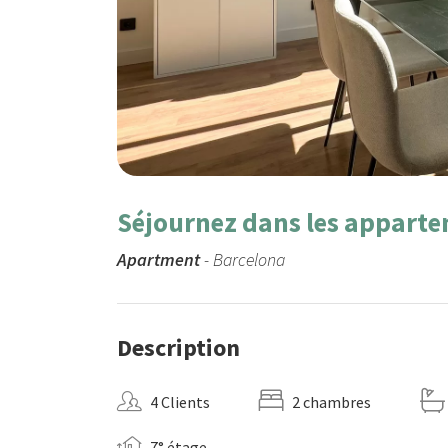
Séjournez dans les appart
Apartment
- Barcelona
Description
4 Clients
2 chambres
7° étage