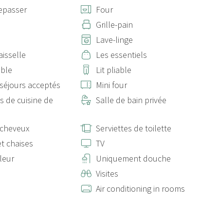
repasser
Four
Grille-pain
Lave-linge
aisselle
Les essentiels
uble
Lit pliable
séjours acceptés
Mini four
s de cuisine de
Salle de bain privée
-cheveux
Serviettes de toilette
et chaises
TV
leur
Uniquement douche
Visites
Air conditioning in rooms