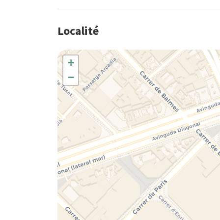
Localité
+
−