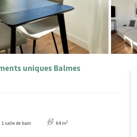
ements uniques Balmes
2
1 salle de bain
64 m