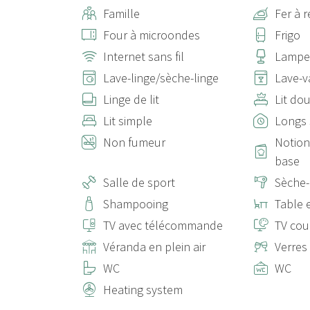
Famille
Fer à 
Four à microondes
Frigo
Internet sans fil
Lampe
Lave-linge/sèche-linge
Lave-v
Linge de lit
Lit do
Lit simple
Longs 
Non fumeur
Notion
base
Salle de sport
Sèche
Shampooing
Table 
TV avec télécommande
TV cou
Véranda en plein air
Verres
WC
WC
Heating system