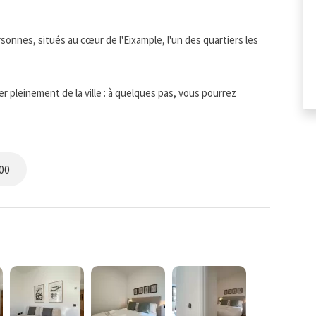
onnes, situés au cœur de l'Eixample, l'un des quartiers les
 pleinement de la ville : à quelques pas, vous pourrez
ló ou La Pedrera de Gaudí, parcourir des avenues regorgeant
er de l'atmosphère cosmopolite authentique de Barcelone.
aticité. Il dispose de 2 chambres, l'une avec un lit double et
00
illes ou les groupes d'amis qui souhaitent partager cette
ssaire pour vous garantir un séjour agréable et sans souci.
aisselle, micro-ondes, cafetière, grille-pain, ustensiles de
r vos plats préférés en toute simplicité. Le salon,
après une journée passée à découvrir les coins et recoins de